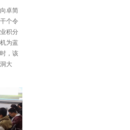
向卓简
若干个令
企业积分
电机为蓝
》时，该
脑洞大