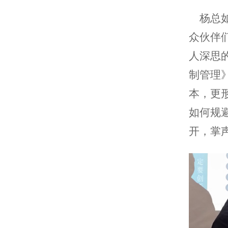
杨总如
众伙伴
人深思
制管理
本，更
如何规
开，掌