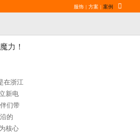

服饰
|
方案
|
案例
的魔力！
是在浙江
立新电
伙伴们带
前沿的
为核心