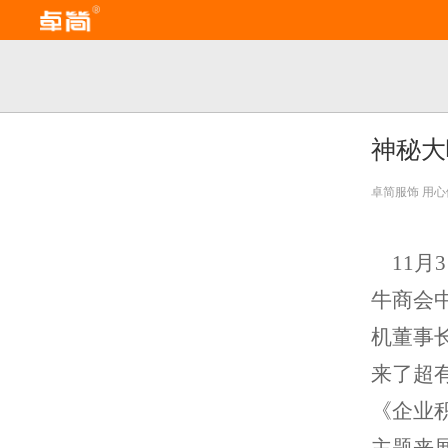
神秘大
卓简服饰 用
11月
牛商会
机董事
来了超
《企业
主题来