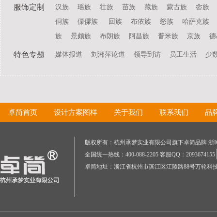
服饰定制
汉族
瑶族
壮族
苗族
藏族
蒙古族
畲族
侗族
傈僳族
回族
布依族
怒族
哈萨克族
族
景颇族
布朗族
阿昌族
普米族
京族
德
特色专题
媒体报道
刘湘萍论道
领导到访
员工生活
少
卓简首页
设计方案图样
关于我们
联系我们
品
版权所有：杭州承梦实业有限公司旗下卓简品牌 浙ICP
全国统一热线：400-088-2205 客服QQ：2093674155
卓简地址：浙江省杭州市滨江区江陵路88号万轮科