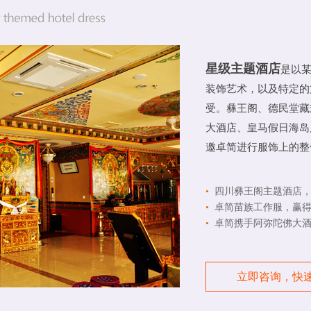
星级主题酒店
是以
装饰艺术，以及特定的
受。彝王阁、德民堂藏
大酒店、皇马假日海岛
邀卓简进行服饰上的整
•
四川彝王阁主题酒店
•
卓简苗族工作服，赢得
•
卓简携手阿弥陀佛大酒
立即咨询，快速